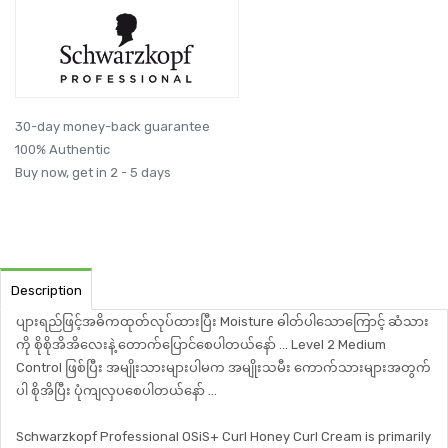
30-day money-back guarantee
100% Authentic
Buy now, get in 2 - 5 days
Description
ပျားရည်ဖြင့်အဓိကထုတ်လုပ်ထားပြီး Moisture ဓါတ်ပါသောကြောင့် ဆံသား
ကို စိုစိုအိအိလေးနဲ့ တောက်ပြောင်စေပါတယ်နော် ... Level 2 Medium
Control ဖြစ်ပြီး အမျိုးသားများပါမက အမျိုးသမီး ကောက်သားများအတွက်
ပါ စိုအိပြီး ပုံကျလှပစေပါတယ်နော် ...
Schwarzkopf Professional OSiS+ Curl Honey Curl Cream is primarily