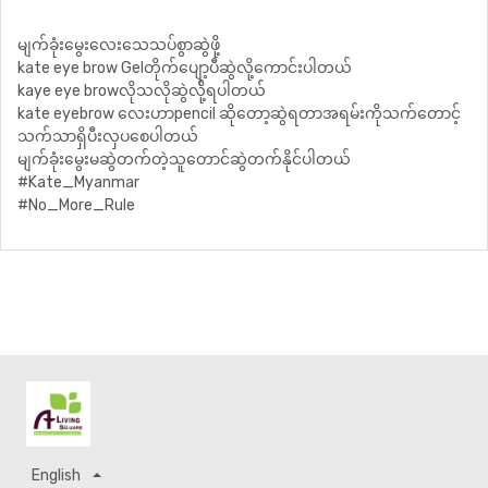
မျက်ခုံးမွေးလေးသေသပ်စွာဆွဲဖို့
kate eye brow Gelတိုက်ပျော့ပီဆွဲလို့ကောင်းပါတယ်
kaye eye browလိုသလိုဆွဲလ်ို့ရပါတယ်
kate eyebrow လေးဟာpencil ဆိုတော့ဆွဲရတာအရမ်းကိုသက်တောင့်
သက်သာရှိပီးလှပစေပါတယ်
မျက်ခုံးမွေးမဆွဲတက်တဲ့သူတောင်ဆွဲတက်နိုင်ပါတယ်
#Kate_Myanmar
#No_More_Rule
English