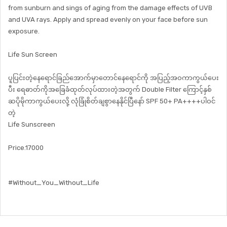
from sunburn and sings of aging from the damage effects of UVB
and UVA rays. Apply and spread evenly on your face before sun
exposure.
Life Sun Screen
ပူပြင်းတဲ့နေရောင်ခြည်အောက်မှာတောင်နေရောင်ကို အပြည့်အဝကာကွယ်ပေး
ပီး ရေဓာတ်ကိုအခြေခံထုတ်လုပ်ထားတဲ့အတွက် Double Filter ကြောင့်နှစ်
ဆပိုမိုကာကွယ်ပေးလို့ လုံခြုံစိတ်ချစွာနေနိုင်ပြီနော် SPF 50+ PA++++ပါဝင်
တဲ့
Life Sunscreen
Price.17000
#Without_You_Without_Life